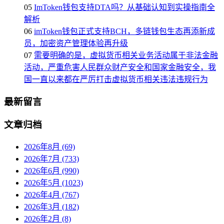
05
ImToken钱包支持DTA吗？从基础认知到实操指南全
解析
06
imToken钱包正式支持BCH，多链钱包生态再添新成
员，加密资产管理体验再升级
07
需要明确的是，虚拟货币相关业务活动属于非法金融
活动，严重危害人民群众财产安全和国家金融安全，我
国一直以来都在严厉打击虚拟货币相关违法违规行为
最新留言
文章归档
2026年8月 (69)
2026年7月 (733)
2026年6月 (990)
2026年5月 (1023)
2026年4月 (767)
2026年3月 (182)
2026年2月 (8)