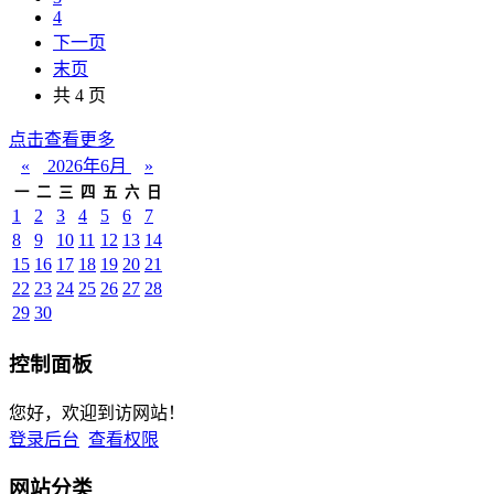
4
下一页
末页
共 4 页
点击查看更多
«
2026年6月
»
一
二
三
四
五
六
日
1
2
3
4
5
6
7
8
9
10
11
12
13
14
15
16
17
18
19
20
21
22
23
24
25
26
27
28
29
30
控制面板
您好，欢迎到访网站！
登录后台
查看权限
网站分类