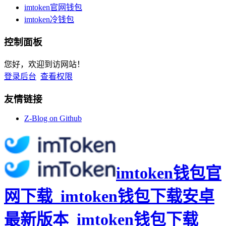
imtoken官网钱包
imtoken冷钱包
控制面板
您好，欢迎到访网站！
登录后台
查看权限
友情链接
Z-Blog on Github
imtoken钱包官
网下载_imtoken钱包下载安卓
最新版本_imtoken钱包下载